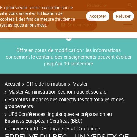
Aller à
En poursuivant votre navigation sur ce
site, vous acceptez l'utilisation de
Accepter
Refuser
cookies à des fins de mesure d'audience
Se connecter
(statistiques anonymes).
Offre en cours de modification : les informations
concernant le contenu des enseignements peuvent évoluer
jusqu’au 30 septembre
Accueil
Offre de formation
Master
Master Administration économique et sociale
Parcours Finances des collectivités territoriales et des
groupements
UE6 Conférences linguistiques et préparation au
Business Européean Certificat (BEC)
Epreuve du BEC – University of Cambridge
EPREUVE DU BEC – UNIVERSITY OF