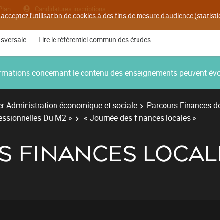
Plan
Candidatures inscriptions
 acceptez l'utilisation de cookies à des fins de mesure d'audience (statis
nsversale
Lire le référentiel commun des études
nformations concernant le contenu des enseignements peuvent év
r Administration économique et sociale
Parcours Finances des
fessionnelles Du M2 »
« Journée des finances locales »
S FINANCES LOCAL