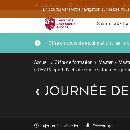
Bibliothèque
Etudiants internationaux
En poursuivant votre navigation sur ce site, vous
Suivre une UE Tra
Offre en cours de modification : les i
Accueil
Offre de formation
Master
Maste
UE7 Rapport d’activité et « Les Journées pro
« JOURNÉE DE
Ajouter à la sélection
Télécharger