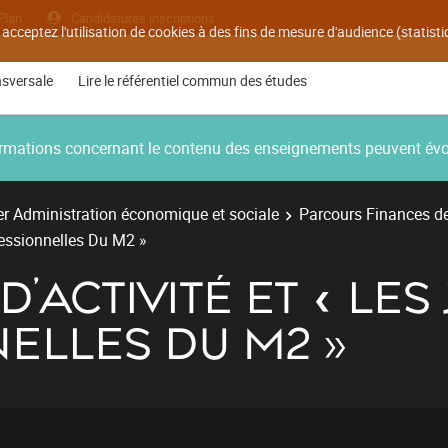
Plan
Candidatures inscriptions
 acceptez l'utilisation de cookies à des fins de mesure d'audience (statis
nsversale
Lire le référentiel commun des études
nformations concernant le contenu des enseignements peuvent év
r Administration économique et sociale
Parcours Finances des
fessionnelles Du M2 »
’ACTIVITÉ ET « LE
ELLES DU M2 »