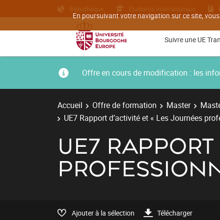
Bibliothèque
Etudiants internationaux
En poursuivant votre navigation sur ce site, vous
Suivre une UE Tra
Offre en cours de modification : les i
Accueil
Offre de formation
Master
Maste
UE7 Rapport d’activité et « Les Journées pro
UE7 RAPPORT D
PROFESSIONN
Ajouter à la sélection
Télécharger