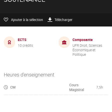
Ajouter à la sélection
Télécharger
ECTS
Composante
10 crédits
UFR Droit, Sciences
Économique et
Politique
Heures d'enseignement
Cours
CM
7,5h
Magistral