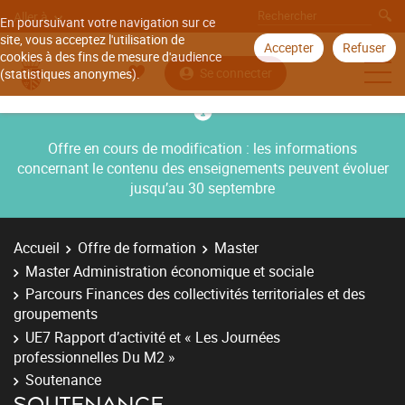
Aller à
En poursuivant votre navigation sur ce
site, vous acceptez l'utilisation de
Accepter
Refuser
cookies à des fins de mesure d'audience
Se connecter
(statistiques anonymes).
Offre en cours de modification : les informations
concernant le contenu des enseignements peuvent évoluer
jusqu’au 30 septembre
Accueil
Offre de formation
Master
Master Administration économique et sociale
Parcours Finances des collectivités territoriales et des
groupements
UE7 Rapport d’activité et « Les Journées
professionnelles Du M2 »
Soutenance
SOUTENANCE