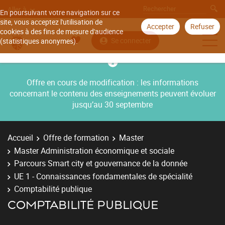
Aller à
En poursuivant votre navigation sur ce
site, vous acceptez l'utilisation de
Accepter
Refuser
cookies à des fins de mesure d'audience
Se connecter
(statistiques anonymes).
Offre en cours de modification : les informations
concernant le contenu des enseignements peuvent évoluer
jusqu’au 30 septembre
Accueil
Offre de formation
Master
Master Administration économique et sociale
Parcours Smart city et gouvernance de la donnée
UE 1 - Connaissances fondamentales de spécialité
Comptabilité publique
COMPTABILITÉ PUBLIQUE