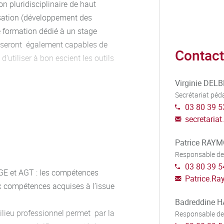
on pluridisciplinaire de haut
ximum, soit entre 616 et 924 heures.
isation (développement des
n entrainement à la certification aux fonctions de DPO pour les é
formation dédié à un stage
aux étudiants de passer la certification aux fonctions de DPO et d
s seront également capables de
Contact
ants…). Les modalités d’enseignement combinent des cours en pré
'utiliser à bon escient les outils
 semaines d’enseignement est obligatoire.
Virginie DEL
Secrétariat pé
03 80 39 5
qu'il concerne un bâtiment ou
secretariat
e, plus largement toute politique
Patrice RAY
ées et de leur gouvernance. Les
Responsable de
tériau qui, bien qu'immatériel,
03 80 39 5
de leur conception, de leur
GE et AGT : les compétences
Patrice.R
ntenance. Le Master vise à former
ux compétences acquises à l’issue
 techniques, juridiques,
Badreddine 
la Smart City et à la
lieu professionnel permet par la
Responsable de