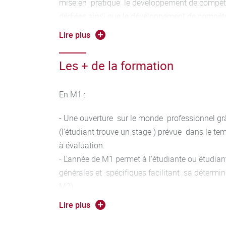
Gouvernance des données.
mise en pratique le développement de compét
dédiées ainsi que le développement de compét
adaptabilité, autonomie, relationnelles...
Lire plus
L' étudiant acquiert des connaissances et co
Les + de la formation
vers des métiers en tension en lien par exempl
en management des organisations, en gestion 
contrôle de gestion, en gestion financière et en
En M1 :
Compétences visées :
- Une ouverture sur le monde professionnel gr
(l'étudiant trouve un stage ) prévue dans le te
* Réaliser un diagnostic
à évaluation.
- L'année de M1 permet à l'étudiante ou étudia
* Construire et mettre en œuvre un projet,
générales et spécifiques facilitant sa détermi
M2).
* Assurer la gestion administrative et financière
Lire plus
En M2:
* Assurer le dialogue social,