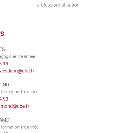
professionnalisation
tudiants qui ont pris cette option. Une
e participer à des activités scientifiques
s
sentiel et en distanciel ainsi que des
BES
dagogique 1re année
3 19
.aesdijon
@
ube.fr
MOND
 formation 1re année
4 93
aymond
@
ube.fr
HAMDI
 formation 1re année