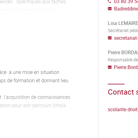
03 80 39 5
ences spécifiques aux tâches
Badreddin
ences transverses du type
Lisa LEMAIR
Secrétariat pé
mpétences avec une ouverture
secretaria
e avec la protection des donnée,s
des ressources humaines, en
Pierre BORDA
 droit et finances des CT et EPCI.
Responsable de
Pierre.Bord
âce à une mise en situation
mps de formation et donnant lieu
Contact s
nt l'acquisition de connaissances
nation pour son parcours (choix
scolarite.droi
,