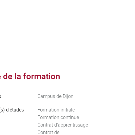
de la formation
s
Campus de Dijon
s) d'études
Formation initiale
Formation continue
Contrat d'apprentissage
Contrat de
La durée du stage est comprise entre 4 mois