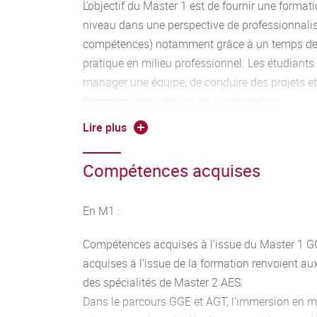
L’objectif du Master 1 est de fournir une formati
temps plein minimum et 6 mois temps plein ma
niveau dans une perspective de professionnal
Une demi-journée (4h) est prévue en juin pour u
compétences) notamment grâce à un temps de 
semaine est banalisée en juillet pour permettre 
pratique en milieu professionnel. Les étudiant
(colloque, workshops internationaux pour étudi
manager une équipe, de conduire des projets et d
webinaires. La présence aux cours pendant les
financiers et juridiques de l'organisation.
Lire plus
En M2:
Compétences acquises
Chaque nouveau projet d’aménagement urbain, 
un ensemble immobilier, un quartier ou une vill
publique, pose désormais la question des donn
En M1 :
données, publiques et privées, deviennent un ma
fait partie intégrante de ces projets aux stades 
Compétences acquises à l’issue du Master 1 G
réalisation, de leur exploitation et de leur mai
acquises à l’issue de la formation renvoient a
les cadres maîtrisant des compétences à la fois
des spécialités de Master 2 AES.
économiques, éthiques et politiques relatives à 
Dans le parcours GGE et AGT, l'immersion en mi