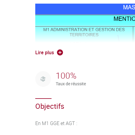
Lire plus
100%
Taux de réussite
En M1 :
Objectifs
Les parcours de M1 GGE et AGT donnent accès
En M2:
En M1 GGE et AGT :
Le Master 2 Smart City est suivi en formation c