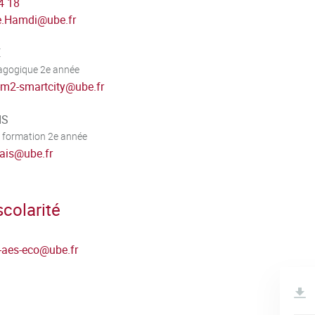
4 18
e.Hamdi
@
ube.fr
E
dagogique 2e année
t-m2-smartcity
@
ube.fr
IS
 formation 2e année
ais
@
ube.fr
colarité
t-aes-eco
@
ube.fr