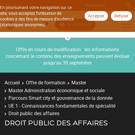
Aller à
En poursuivant votre navigation sur ce
site, vous acceptez l'utilisation de
Accepter
Refuser
cookies à des fins de mesure d'audience
Se connecter
(statistiques anonymes).
Offre en cours de modification : les informations
concernant le contenu des enseignements peuvent évoluer
jusqu’au 30 septembre
Accueil
Offre de formation
Master
Master Administration économique et sociale
Parcours Smart city et gouvernance de la donnée
UE 1 - Connaissances fondamentales de spécialité
Droit public des affaires
DROIT PUBLIC DES AFFAIRES