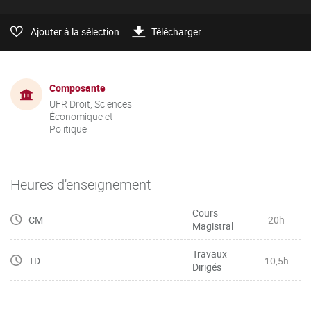
Ajouter à la sélection
Télécharger
Composante
UFR Droit, Sciences
Économique et
Politique
Heures d'enseignement
Cours
CM
20h
Magistral
Travaux
TD
10,5h
Dirigés