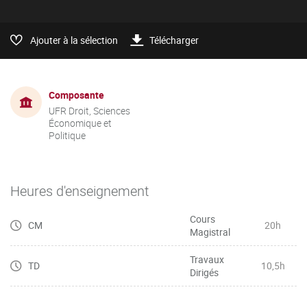
Ajouter à la sélection
Télécharger
Composante
UFR Droit, Sciences
Économique et
Politique
Heures d'enseignement
Cours
CM
20h
Magistral
Travaux
TD
10,5h
Dirigés