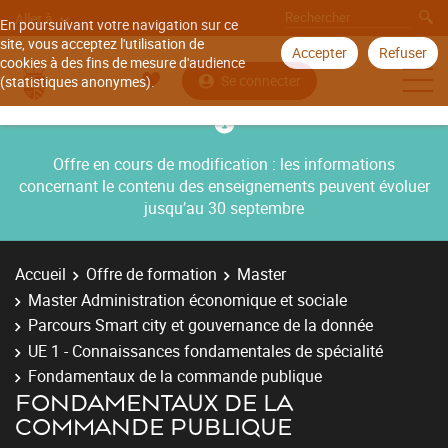
Aller à
En poursuivant votre navigation sur ce
site, vous acceptez l'utilisation de
Accepter
Refuser
cookies à des fins de mesure d'audience
Se connecter
(statistiques anonymes).
Offre en cours de modification : les informations
concernant le contenu des enseignements peuvent évoluer
jusqu’au 30 septembre
Accueil
Offre de formation
Master
Master Administration économique et sociale
Parcours Smart city et gouvernance de la donnée
UE 1 - Connaissances fondamentales de spécialité
Fondamentaux de la commande publique
FONDAMENTAUX DE LA
COMMANDE PUBLIQUE