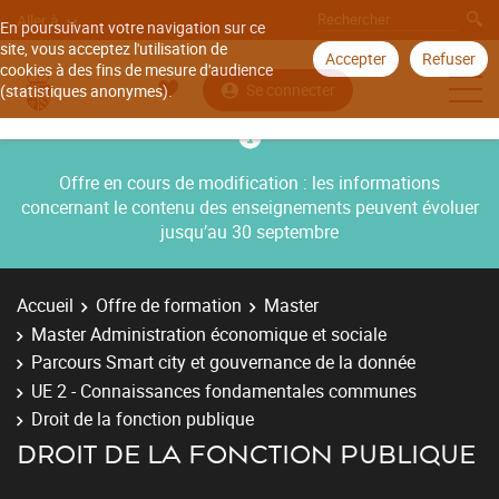
Aller à
En poursuivant votre navigation sur ce
site, vous acceptez l'utilisation de
Accepter
Refuser
cookies à des fins de mesure d'audience
Se connecter
(statistiques anonymes).
Offre en cours de modification : les informations
concernant le contenu des enseignements peuvent évoluer
jusqu’au 30 septembre
Accueil
Offre de formation
Master
Master Administration économique et sociale
Parcours Smart city et gouvernance de la donnée
UE 2 - Connaissances fondamentales communes
Droit de la fonction publique
DROIT DE LA FONCTION PUBLIQUE