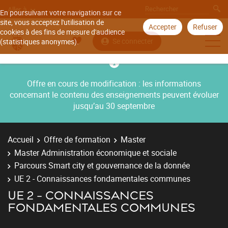
Aller à
En poursuivant votre navigation sur ce
site, vous acceptez l'utilisation de
Accepter
Refuser
cookies à des fins de mesure d'audience
Se connecter
(statistiques anonymes).
Offre en cours de modification : les informations
concernant le contenu des enseignements peuvent évoluer
jusqu’au 30 septembre
Accueil
Offre de formation
Master
Master Administration économique et sociale
Parcours Smart city et gouvernance de la donnée
UE 2 - Connaissances fondamentales communes
UE 2 - CONNAISSANCES
FONDAMENTALES COMMUNES