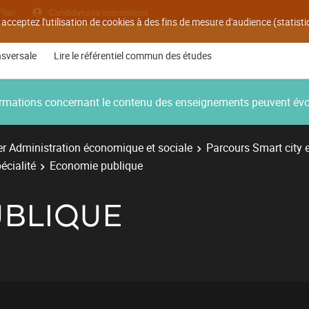
Plan
Candidatures inscriptions
 acceptez l'utilisation de cookies à des fins de mesure d'audience (statis
nsversale
Lire le référentiel commun des études
nformations concernant le contenu des enseignements peuvent év
r Administration économique et sociale
Parcours Smart city 
écialité
Economie publique
BLIQUE