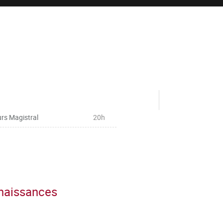
rs Magistral
20h
nnaissances