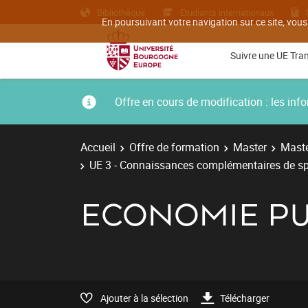
Bibliothèque
Etudiants internationaux
En poursuivant votre navigation sur ce site, vous
Suivre une UE Tra
Offre en cours de modification : les i
Accueil
Offre de formation
Master
Maste
UE 3 - Connaissances complémentaires de sp
ECONOMIE PU
Ajouter à la sélection
Télécharger