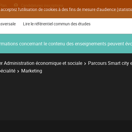
Plan
Candidatures inscriptions
 acceptez l'utilisation de cookies à des fins de mesure d'audience (statis
nsversale
Lire le référentiel commun des études
nformations concernant le contenu des enseignements peuvent év
r Administration économique et sociale
Parcours Smart city 
écialité
Marketing