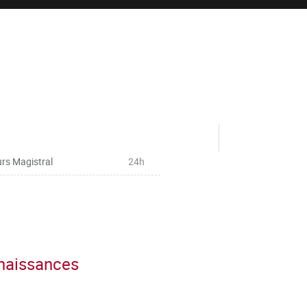
rs Magistral
24h
nnaissances