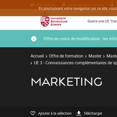
Bibliothèque
Etudiants internationaux
En poursuivant votre navigation sur ce site, vous
Suivre une UE Tra
Offre en cours de modification : les i
Accueil
Offre de formation
Master
Maste
UE 3 - Connaissances complémentaires de sp
MARKETING
Ajouter à la sélection
Télécharger