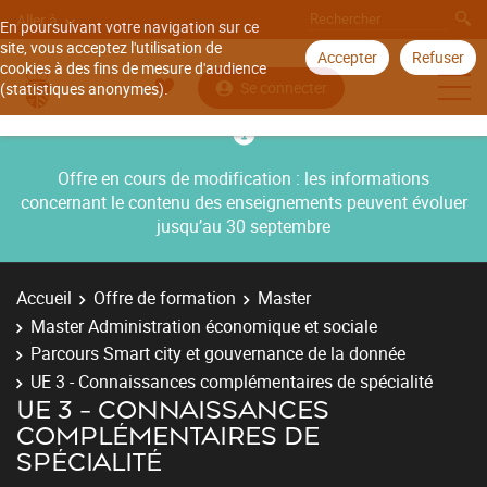
Aller à
En poursuivant votre navigation sur ce
site, vous acceptez l'utilisation de
Accepter
Refuser
cookies à des fins de mesure d'audience
Se connecter
(statistiques anonymes).
Offre en cours de modification : les informations
concernant le contenu des enseignements peuvent évoluer
jusqu’au 30 septembre
Accueil
Offre de formation
Master
Master Administration économique et sociale
Parcours Smart city et gouvernance de la donnée
UE 3 - Connaissances complémentaires de spécialité
UE 3 - CONNAISSANCES
COMPLÉMENTAIRES DE
SPÉCIALITÉ