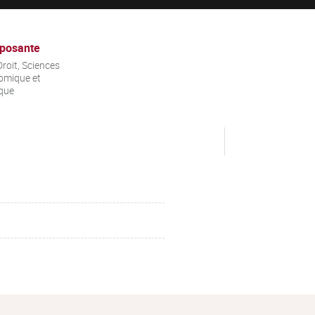
posante
roit, Sciences
omique et
ique