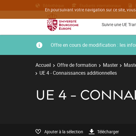
Bibliothèque
Etudiants internationaux
En poursuivant votre navigation sur ce site, vous
Suivre une UE Tra
Offre en cours de modification : les i
Accueil
Offre de formation
Master
Maste
UE 4 - Connaissances additionnelles
UE 4 - CONN
Ajouter à la sélection
Télécharger