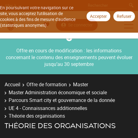
Aller à
En poursuivant votre navigation sur ce
site, vous acceptez l'utilisation de
Accepter
Refuser
cookies à des fins de mesure d'audience
Se connecter
(statistiques anonymes).
Offre en cours de modification : les informations
concernant le contenu des enseignements peuvent évoluer
jusqu’au 30 septembre
Accueil
Offre de formation
Master
Master Administration économique et sociale
Parcours Smart city et gouvernance de la donnée
UE 4 - Connaissances additionnelles
Théorie des organisations
THÉORIE DES ORGANISATIONS