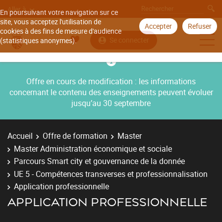
Aller à
En poursuivant votre navigation sur ce
site, vous acceptez l'utilisation de
Accepter
Refuser
cookies à des fins de mesure d'audience
Se connecter
(statistiques anonymes).
Offre en cours de modification : les informations
concernant le contenu des enseignements peuvent évoluer
jusqu’au 30 septembre
Accueil
Offre de formation
Master
Master Administration économique et sociale
Parcours Smart city et gouvernance de la donnée
UE 5 - Compétences transverses et professionnalisation
Application professionnelle
APPLICATION PROFESSIONNELLE