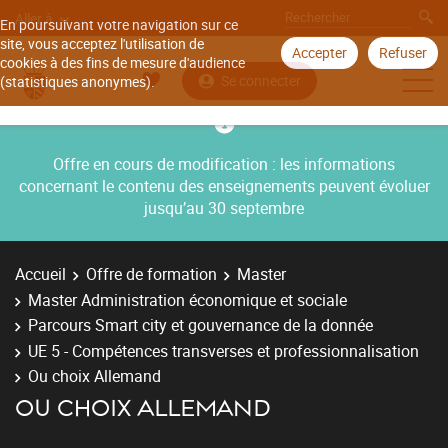
Aller à
En poursuivant votre navigation sur ce
site, vous acceptez l'utilisation de
Accepter
Refuser
cookies à des fins de mesure d'audience
Se connecter
(statistiques anonymes).
Offre en cours de modification : les informations
concernant le contenu des enseignements peuvent évoluer
jusqu’au 30 septembre
Accueil
Offre de formation
Master
Master Administration économique et sociale
Parcours Smart city et gouvernance de la donnée
UE 5 - Compétences transverses et professionnalisation
Ou choix Allemand
OU CHOIX ALLEMAND