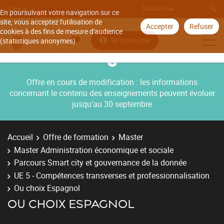
Aller à
En poursuivant votre navigation sur ce
site, vous acceptez l'utilisation de
Accepter
Refuser
cookies à des fins de mesure d'audience
Se connecter
(statistiques anonymes).
Offre en cours de modification : les informations
concernant le contenu des enseignements peuvent évoluer
jusqu’au 30 septembre
Accueil
Offre de formation
Master
Master Administration économique et sociale
Parcours Smart city et gouvernance de la donnée
UE 5 - Compétences transverses et professionnalisation
Ou choix Espagnol
OU CHOIX ESPAGNOL