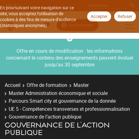
Aller à
En poursuivant votre navigation sur ce
site, vous acceptez l'utilisation de
Accepter
Refuser
cookies à des fins de mesure d'audience
Se connecter
(statistiques anonymes).
Offre en cours de modification : les informations
concernant le contenu des enseignements peuvent évoluer
jusqu’au 30 septembre
Accueil
Offre de formation
Master
Master Administration économique et sociale
Parcours Smart city et gouvernance de la donnée
UE 5 - Compétences transverses et professionnalisation
Gouvernance de l’action publique
GOUVERNANCE DE L’ACTION
PUBLIQUE