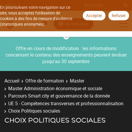
Aller à
En poursuivant votre navigation sur ce
site, vous acceptez l'utilisation de
Accepter
Refuser
cookies à des fins de mesure d'audience
Se connecter
(statistiques anonymes).
Offre en cours de modification : les informations
concernant le contenu des enseignements peuvent évoluer
jusqu’au 30 septembre
Accueil
Offre de formation
Master
Master Administration économique et sociale
Parcours Smart city et gouvernance de la donnée
UE 5 - Compétences transverses et professionnalisation
Choix Politiques sociales
CHOIX POLITIQUES SOCIALES