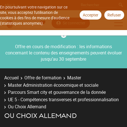
Aller à
En poursuivant votre navigation sur ce
site, vous acceptez l'utilisation de
Accepter
Refuser
cookies à des fins de mesure d'audience
Se connecter
(statistiques anonymes).
Offre en cours de modification : les informations
concernant le contenu des enseignements peuvent évoluer
jusqu’au 30 septembre
Accueil
Offre de formation
Master
Master Administration économique et sociale
Parcours Smart city et gouvernance de la donnée
UE 5 - Compétences transverses et professionnalisation
Ou Choix Allemand
OU CHOIX ALLEMAND