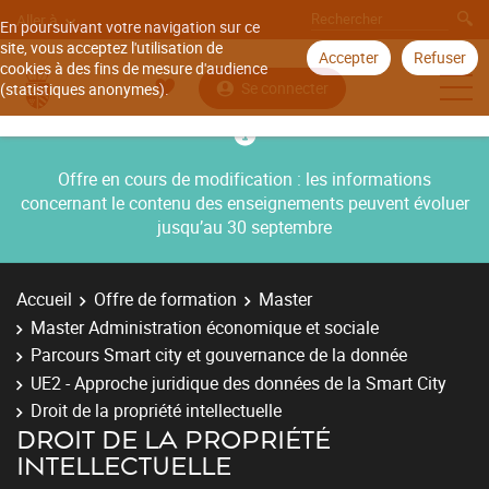
Aller à
En poursuivant votre navigation sur ce
site, vous acceptez l'utilisation de
Accepter
Refuser
cookies à des fins de mesure d'audience
Se connecter
(statistiques anonymes).
Offre en cours de modification : les informations
concernant le contenu des enseignements peuvent évoluer
jusqu’au 30 septembre
Accueil
Offre de formation
Master
Master Administration économique et sociale
Parcours Smart city et gouvernance de la donnée
UE2 - Approche juridique des données de la Smart City
Droit de la propriété intellectuelle
DROIT DE LA PROPRIÉTÉ
INTELLECTUELLE