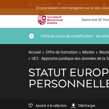
Bibliothèque
Etudiants internationaux
En poursuivant votre navigation sur ce site, vous
Suivre une UE Tra
Offre en cours de modification : les i
Accueil
Offre de formation
Master
Maste
UE2 - Approche juridique des données de la S
STATUT EURO
PERSONNELL
Ajouter à la sélection
Télécharger