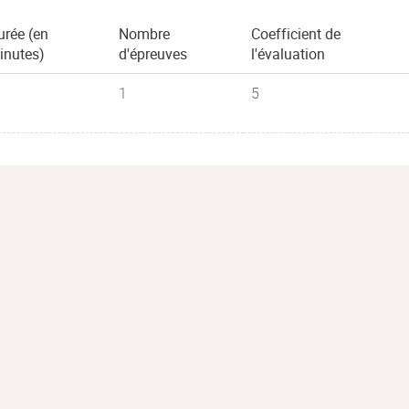
urée (en
Nombre
Coefficient de
inutes)
d'épreuves
l'évaluation
1
5