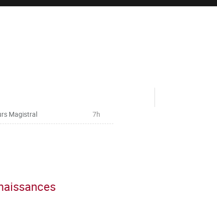
rs Magistral
7h
nnaissances