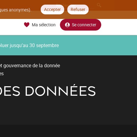
Accepter
Refuser
tiques anonymes).
Ma sélection
Se connecter
oluer jusqu’au 30 septembre
et gouvernance de la donnée
es
 DES DONNÉES