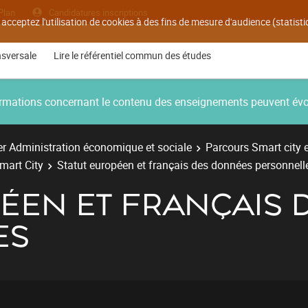
Plan
Candidatures inscriptions
 acceptez l'utilisation de cookies à des fins de mesure d'audience (statis
nsversale
Lire le référentiel commun des études
nformations concernant le contenu des enseignements peuvent év
r Administration économique et sociale
Parcours Smart city 
mart City
Statut européen et français des données personnell
PÉEN ET FRANÇAIS
ES