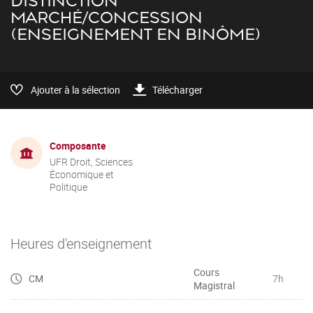
DISTINCTION
MARCHÉ/CONCESSION
(ENSEIGNEMENT EN BINÔME)
Ajouter à la sélection
Télécharger
Composante
UFR Droit, Sciences
Économique et
Politique
Heures d'enseignement
Cours
CM
7h
Magistral