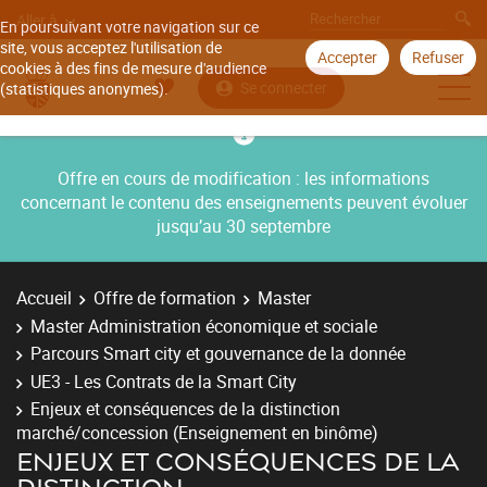
Aller à
En poursuivant votre navigation sur ce
site, vous acceptez l'utilisation de
Accepter
Refuser
cookies à des fins de mesure d'audience
Se connecter
(statistiques anonymes).
Offre en cours de modification : les informations
concernant le contenu des enseignements peuvent évoluer
jusqu’au 30 septembre
Accueil
Offre de formation
Master
Master Administration économique et sociale
Parcours Smart city et gouvernance de la donnée
UE3 - Les Contrats de la Smart City
Enjeux et conséquences de la distinction
marché/concession (Enseignement en binôme)
ENJEUX ET CONSÉQUENCES DE LA