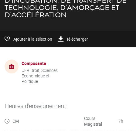
D'INCUBATION, DE TRANSFERT DE
TECHNOLOGIE, D'AMORÇAGE ET
D'ACCÉLÉRATION
Ajouter à la sélection
Télécharger
Composante
UFR Droit, Sciences
Économique et
Politique
Heures d'enseignement
Cours
CM
7h
Magistral