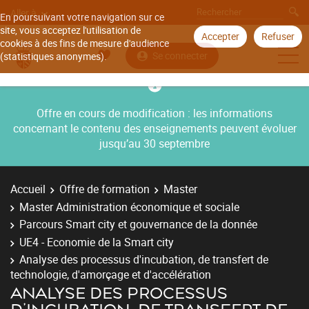
Aller à
En poursuivant votre navigation sur ce
site, vous acceptez l'utilisation de
Accepter
Refuser
cookies à des fins de mesure d'audience
Se connecter
(statistiques anonymes).
Offre en cours de modification : les informations
concernant le contenu des enseignements peuvent évoluer
jusqu’au 30 septembre
Accueil
Offre de formation
Master
Master Administration économique et sociale
Parcours Smart city et gouvernance de la donnée
UE4 - Economie de la Smart city
Analyse des processus d'incubation, de transfert de
technologie, d'amorçage et d'accélération
ANALYSE DES PROCESSUS