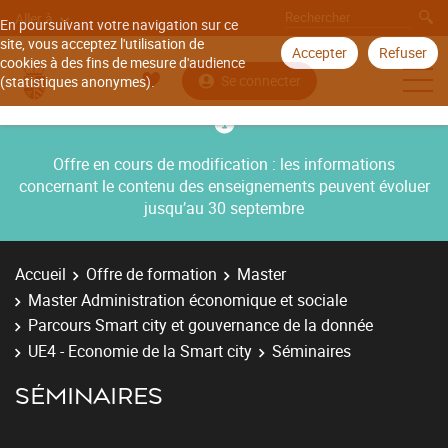
Aller à
En poursuivant votre navigation sur ce
site, vous acceptez l'utilisation de
Accepter
Refuser
cookies à des fins de mesure d'audience
Se connecter
(statistiques anonymes).
Offre en cours de modification : les informations
concernant le contenu des enseignements peuvent évoluer
jusqu’au 30 septembre
Accueil
Offre de formation
Master
Master Administration économique et sociale
Parcours Smart city et gouvernance de la donnée
UE4 - Economie de la Smart city
Séminaires
SÉMINAIRES