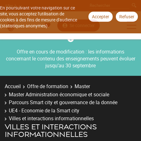
Aller à
En poursuivant votre navigation sur ce
site, vous acceptez l'utilisation de
Accepter
Refuser
cookies à des fins de mesure d'audience
Se connecter
(statistiques anonymes).
Offre en cours de modification : les informations
concernant le contenu des enseignements peuvent évoluer
jusqu’au 30 septembre
Accueil
Offre de formation
Master
Master Administration économique et sociale
Parcours Smart city et gouvernance de la donnée
UE4 - Economie de la Smart city
Villes et interactions informationnelles
VILLES ET INTERACTIONS
INFORMATIONNELLES