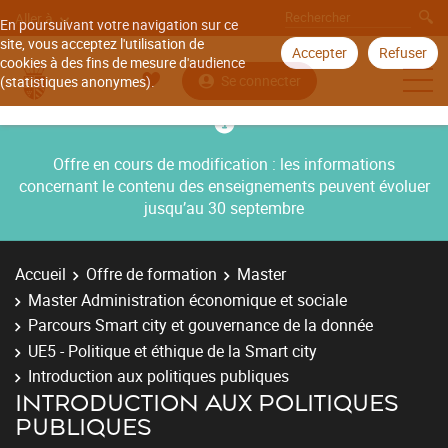
Aller à
En poursuivant votre navigation sur ce
site, vous acceptez l'utilisation de
Accepter
Refuser
cookies à des fins de mesure d'audience
Se connecter
(statistiques anonymes).
Offre en cours de modification : les informations
concernant le contenu des enseignements peuvent évoluer
jusqu’au 30 septembre
Accueil
Offre de formation
Master
Master Administration économique et sociale
Parcours Smart city et gouvernance de la donnée
UE5 - Politique et éthique de la Smart city
Introduction aux politiques publiques
INTRODUCTION AUX POLITIQUES
PUBLIQUES