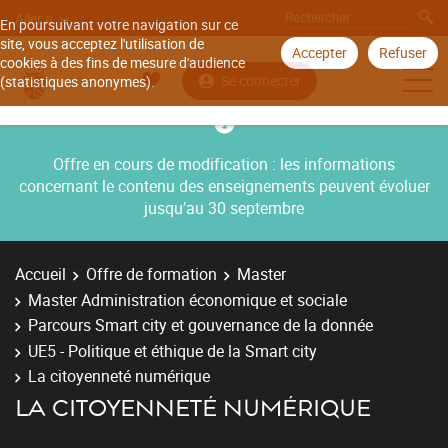
Aller à
En poursuivant votre navigation sur ce
site, vous acceptez l'utilisation de
Accepter
Refuser
cookies à des fins de mesure d'audience
Se connecter
(statistiques anonymes).
Offre en cours de modification : les informations
concernant le contenu des enseignements peuvent évoluer
jusqu’au 30 septembre
Accueil
Offre de formation
Master
Master Administration économique et sociale
Parcours Smart city et gouvernance de la donnée
UE5 - Politique et éthique de la Smart city
La citoyenneté numérique
LA CITOYENNETÉ NUMÉRIQUE