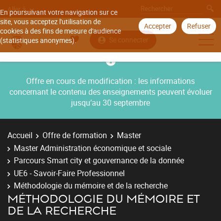
Aller à
En poursuivant votre navigation sur ce
site, vous acceptez l'utilisation de
Accepter
Refuser
cookies à des fins de mesure d'audience
Se connecter
(statistiques anonymes).
Offre en cours de modification : les informations
concernant le contenu des enseignements peuvent évoluer
jusqu’au 30 septembre
Accueil
Offre de formation
Master
Master Administration économique et sociale
Parcours Smart city et gouvernance de la donnée
UE6 - Savoir-Faire Professionnel
Méthodologie du mémoire et de la recherche
MÉTHODOLOGIE DU MÉMOIRE ET
DE LA RECHERCHE