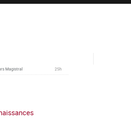
rs Magistral
25h
nnaissances