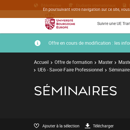
Bibliothèque
Etudiants internationaux
En poursuivant votre navigation sur ce site, vous
Suivre une UE Tra
Offre en cours de modification : les i
Accueil
Offre de formation
Master
Maste
UE6 - Savoir-Faire Professionnel
Séminaire
SÉMINAIRES
Ajouter à la sélection
Télécharger