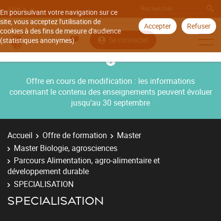
Aller à
En poursuivant votre navigation sur ce
site, vous acceptez l'utilisation de
Accepter
Refuser
cookies à des fins de mesure d'audience
Se connecter
(statistiques anonymes).
Offre en cours de modification : les informations
concernant le contenu des enseignements peuvent évoluer
jusqu’au 30 septembre
Accueil
Offre de formation
Master
Master Biologie, agrosciences
Parcours Alimentation, agro-alimentaire et
développement durable
SPECIALISATION
SPECIALISATION