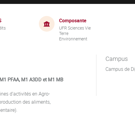
S
Composante
dits
UFR Sciences Vie
Terre
Environnement
Campus
Campus de Di
, M1 PFAA, M1 A3DD et M1 MB
nes d’activités en Agro-
production des aliments,
entaire).