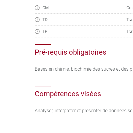
(polysaccharides, protéines, lipides).
CM
Cou
-Etat physique et activité d’eau : (détermination
TD
Tra
TP
Tra
-Texture des aliments (fluides, gels, pâtes).
-Réaction de Maillard :
Pré-requis obligatoires
-Analyse et interprétation des résultats expér
Bases en chimie, biochimie des sucres et des 
-Visite d’une plateforme - outils de caractérisat
(calorimétrie, rhéologie, spectroscopie, diffusi
Compétences visées
Analyser, interpréter et présenter de données sc
Cours mutualisé avec les parcours M1 MB, 
Toxicologie (10h CM et 6h TD) :