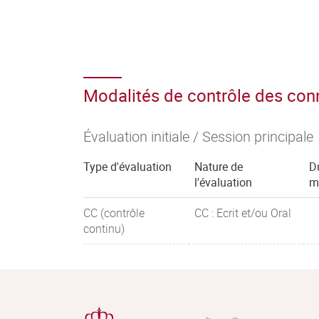
-Les différents dangers en matière d’alimentati
(substances non intentionnelles, contaminants 
métaux lourds, mycotoxines, migrants d’embal
-Les valeurs toxicologiques de références : cri
Modalités de contrôle des co
réglementation.
Évaluation initiale / Session principale
-Les matériaux au contact des denrées aliment
Type d'évaluation
Nature de
D
-Identification d’un effet toxique
-
génotoxicité.
l'évaluation
m
CC (contrôle
CC : Ecrit et/ou Oral
continu)