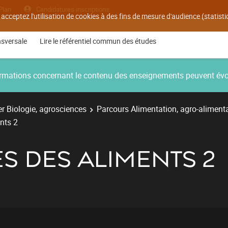
Plan
Candidatures inscriptions
 acceptez l'utilisation de cookies à des fins de mesure d'audience (statis
nsversale
Lire le référentiel commun des études
nformations concernant le contenu des enseignements peuvent év
r Biologie, agrosciences
Parcours Alimentation, agro-aliment
nts 2
S DES ALIMENTS 2