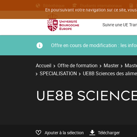
Bibliothèque
Etudiants internationaux
En poursuivant votre navigation sur ce site, vous
Suivre une UE Tra
Offre en cours de modification : les i
Accueil
Offre de formation
Master
Maste
SPECIALISATION
UE8B Sciences des alime
UE8B SCIENCE
Ajouter à la sélection
Télécharger