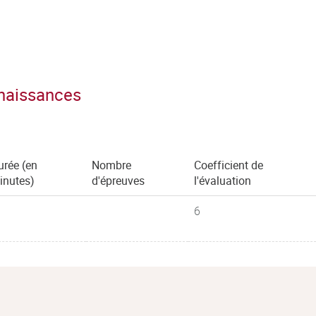
on en Industries agroalimentaires
de l’environnement : dioxines,
lage…).
tères de sécurité chez l’Homme–
nnaissances
aires.
urée (en
Nombre
Coefficient de
inutes)
d'épreuves
l'évaluation
6