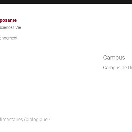
posante
ciences Vie
ronnement
Campus
Campus de Di
limentaires (biologique /