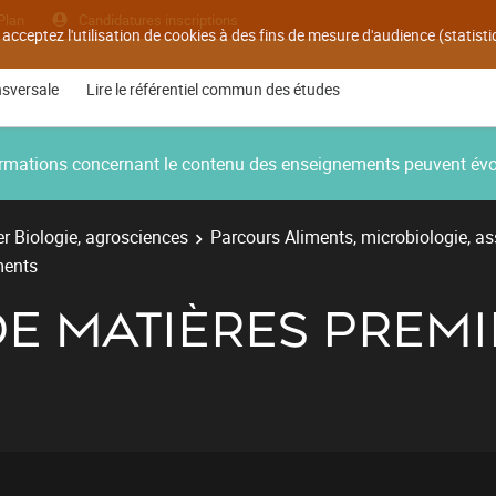
Plan
Candidatures inscriptions
 acceptez l'utilisation de cookies à des fins de mesure d'audience (statis
nsversale
Lire le référentiel commun des études
nformations concernant le contenu des enseignements peuvent év
r Biologie, agrosciences
Parcours Aliments, microbiologie, as
ments
DE MATIÈRES PREMI