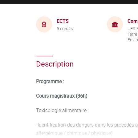
ECTS
Com
5 crédits
UFR S
Terre
Envi
Description
Programme :
Cours magistraux (36h)
Toxicologie alimentaire :
-Identification des dangers dans les procédés a
allergénique / chimique / physique)