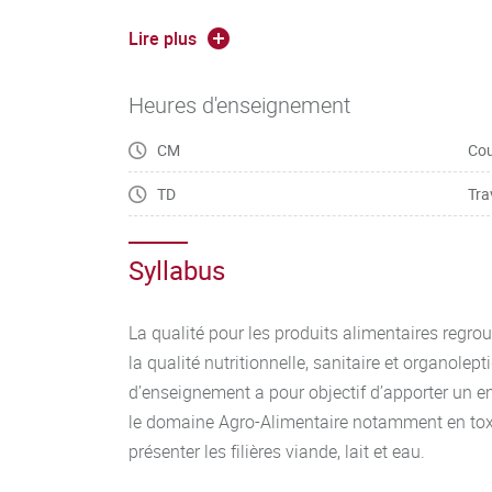
-Évaluation des risques alimentaires et proces
Lire plus
-Évaluation et gestion des risques liés aux alle
Heures d'enseignement
-Evaluation des risques des emballages de con
CM
Cou
TD
Tra
Qualité nutritionnelle des aliments :
Syllabus
-Besoins – Pertes – Utilisation, Apports Nutrit
La qualité pour les produits alimentaires regr
-Apports Journaliers Recommandés (AJR) – éti
la qualité nutritionnelle, sanitaire et organolept
nutriscore – allégations Santé
d’enseignement a pour objectif d’apporter un
le domaine Agro-Alimentaire notamment en toxic
-Epidémiologie nutritionnelle / PNNS / pathologi
présenter les filières viande, lait et eau.
pays industrialisés / prévention / éducation nutr
précarité