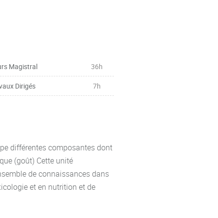
sus de gestion
rgies alimentaires
tact alimentaire
rs Magistral
36h
vaux Dirigés
7h
ionnels Conseillés (ANC)
oupe différentes composantes dont
quetage nutritionnels –
ique (goût) Cette unité
 ensemble de connaissances dans
ologie et en nutrition et de
es liées à l’alimentation dans les
itionnelle / alimentation et