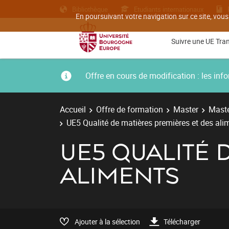
Bibliothèque
Etudiants internationaux
En poursuivant votre navigation sur ce site, vous
Suivre une UE Tra
Offre en cours de modification : les i
Accueil
Offre de formation
Master
Maste
UE5 Qualité de matières premières et des ali
UE5 QUALITÉ 
ALIMENTS
Ajouter à la sélection
Télécharger