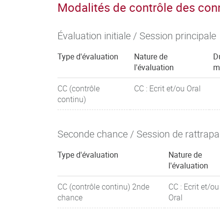
Modalités de contrôle des co
Visite d’une fromagerie
Mémoire bibliographique
Évaluation initiale / Session principale
Type d'évaluation
Nature de
D
l'évaluation
m
CC (contrôle
CC : Ecrit et/ou Oral
continu)
Seconde chance / Session de rattrap
Type d'évaluation
Nature de
l'évaluation
CC (contrôle continu) 2nde
CC : Ecrit et/ou
chance
Oral