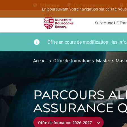
Bibliothèque
Etudiants internationaux
En poursuivant votre navigation sur ce site, vous
Suivre une UE Tra
Offre en cours de modification : les i
Accueil
Offre de formation
Master
Maste
PARCOURS ALI
ASSURANCE Q