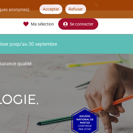
Accepter
Refuser
tiques anonymes).
Ma sélection
Se connecter
oluer jusqu’au 30 septembre
surance qualité
OGIE,