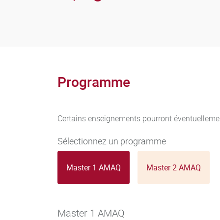
ABSENCE AUX ENSEIGNEMENTS : L’assiduité est 
professionnelle doit être signalée le plus rap
deux jours ouvrables à compter de son retour.
ABSENCE AUX EVALUATIONS :
Programme
Les absences aux examens ont les conséquence
- Absence justifiée lors d’un contrôle continu 
Certains enseignements pourront éventuellemen
- Absence justifiée lors d’un contrôle terminal 
Sélectionnez un programme
- Absence injustifiée lors d’un contrôle continu 
Master 1 AMAQ
Master 2 AMAQ
- Absence injustifiée lors d’un contrôle termina
Master 1 AMAQ