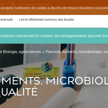
Plan
Candidatures inscriptions
 acceptez l'utilisation de cookies à des fins de mesure d'audience (statis
nsversale
Lire le référentiel commun des études
nformations concernant le contenu des enseignements peuvent év
r Biologie, agrosciences
Parcours Aliments, microbiologie, as
MENTS, MICROBIOL
UALITÉ