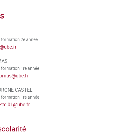
s
 formation 2e année
@
ube.fr
MAS
 formation 1re année
homas
@
ube.fr
BORGNE CASTEL
 formation 1re année
astel01
@
ube.fr
colarité