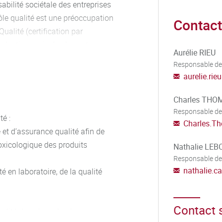
sabilité sociétale des entreprises
trôle qualité est une préoccupation
Contact
alité (certification par
roduction agricole, des auto-
Aurélie RIEU
 besoin d'une formation
Responsable de
d'hygiène dans les PME et PMI.
aurelie.rieu
es cahiers des charges liant
ion AMAQ est également concerné
Charles THO
e préoccupent de la qualité des
Responsable de
é :
Charles.T
sensibilisation à la validation des
 et d’assurance qualité afin de
ement à la garantie de fiabilité
toxicologique des produits
Nathalie LE
Responsable de
nathalie.c
é en laboratoire, de la qualité
Contact s
alité dans le cadre des