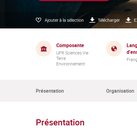
Ajouter à la sélection
Télécharger
E
Composante
Lang
d'en
UFR Sciences Vie
Terre
Franç
Environnement
Présentation
Organisation
Présentation