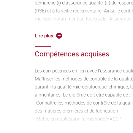
démarche (i) d’assurance qualité, (ii) de respon
(RSE) et à la veille réglementaire. Ainsi, le con
majeure, notamment au travers de l'Assurance Qu
exemple), de la qualité dans l’évolution de la p
contrôles dans le secteur de la distribution, du
Lire plus
complémentaire en matière de réglementation, 
Un soin particulier est apporté dans l’examen d
Compétences acquises
fournisseur et clients. Le parcours de format
par les souhaits des instances officielles qui s
Les compétences en lien avec l’assurance qualit
denrées alimentaires, ce qui se traduit par une 
Maîtriser les méthodes de contrôle de la qualité
méthodes d'analyse, à la métrologie et plus larg
garantir la qualité microbiologique, chimique, 
des résultats analytiques.
alimentaires. Le diplômé doit être capable de :
-Connaître les méthodes de contrôle de la qualit
des matières premières et de fabrication
-Mettre en application la méthode HACCP
-Mettre en place des démarches d’assurance qu