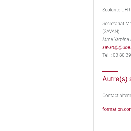
ronnement
Scolarité UFR
ale des entreprises (RSE)
Secrétariat Ma
(SAVAN)
ts analytiques
Mme Yamina 
 des aliments
savan@@ube.
ces liées à la gestion de la
Tel. : 03 80 3
que, la communication et la
Autre(s) 
Contact alter
formation.con