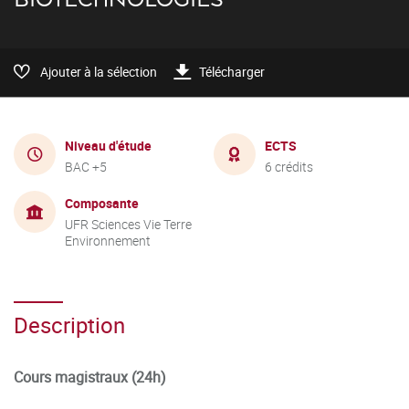
Ajouter à la sélection
Télécharger
Niveau d'étude
ECTS
BAC +5
6 crédits
Composante
UFR Sciences Vie Terre
Environnement
Description
Cours magistraux (24h)