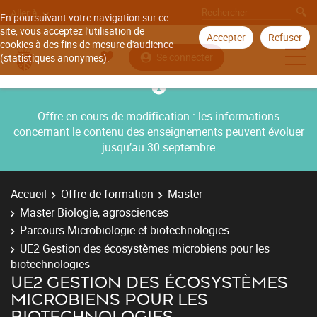
Aller à
En poursuivant votre navigation sur ce
site, vous acceptez l'utilisation de
Accepter
Refuser
cookies à des fins de mesure d'audience
Se connecter
(statistiques anonymes).
Offre en cours de modification : les informations
concernant le contenu des enseignements peuvent évoluer
jusqu’au 30 septembre
Accueil
Offre de formation
Master
Master Biologie, agrosciences
Parcours Microbiologie et biotechnologies
UE2 Gestion des écosystèmes microbiens pour les
biotechnologies
UE2 GESTION DES ÉCOSYSTÈMES
MICROBIENS POUR LES
BIOTECHNOLOGIES