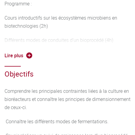
Programme :
Cours introductifs sur les écosystèmes microbiens en
biotechnologies (2h)
Différents modes de conduites d’un bioprocédé (4h)
Stratégies de scale-up (4h)
Lire plus
Dimensionnement de bioréacteurs (4h)
Objectifs
Les fermentations liquides, semi-solides et solides
(biofilms) (6h)
Comprendre les principales contraintes liées à la culture en
bioréacteurs et connaître les principes de dimensionnement
Suivie des paramètres de croissance et métabolique (4h)
de ceux-ci.
Travaux dirigés (6h)
Connaître les différents modes de fermentations.
Mini-projet de dimensionnement d’un bioprocédé (6h).