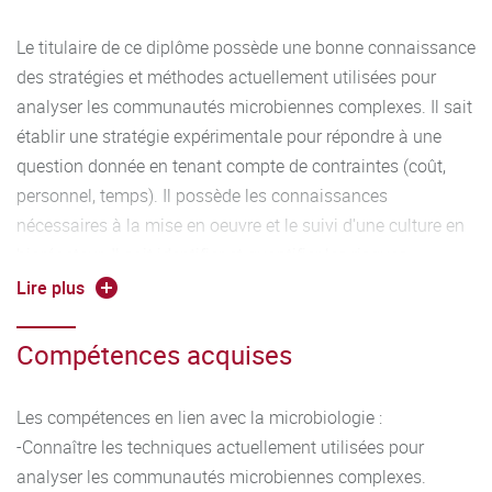
Le titulaire de ce diplôme possède une bonne connaissance
des stratégies et méthodes actuellement utilisées pour
analyser les communautés microbiennes complexes. Il sait
établir une stratégie expérimentale pour répondre à une
question donnée en tenant compte de contraintes (coût,
personnel, temps). Il possède les connaissances
nécessaires à la mise en oeuvre et le suivi d'une culture en
bioréacteur. Il sait identifier et quantifier les risques
microbiologiques au cours d’un procédé. Il connaît le cadre
Lire plus
réglementaire qui régit l’utilisation des microorganismes en
agroalimentaire. Il dispose des connaissances scientifiques
Compétences acquises
lui permettant de développer et concevoir des technologies
microbiennes à des fins de production plus durable.
Les compétences en lien avec la microbiologie :
-Connaître les techniques actuellement utilisées pour
analyser les communautés microbiennes complexes.