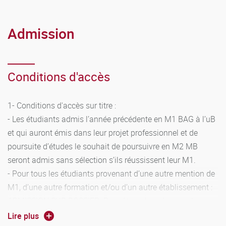
- Absence injustifiée lors d’un contrôle continu (CC) :
Défaillance (impossibilité de valider l’année de formation)
Admission
- Absence injustifiée lors d’un contrôle terminal : Défaillance
(passage en session 2)
Conditions d'accès
1- Conditions d'accès sur titre :
CAPITALISATION : Chaque unité d’enseignement évaluée
- Les étudiants admis l’année précédente en M1 BAG à l’uB
est affectée d’une valeur en crédits européens (ECTS). Une
et qui auront émis dans leur projet professionnel et de
UE est validée et capitalisable ; c’est-à-dire définitivement
poursuite d’études le souhait de poursuivre en M2 MB
acquise lorsque l’étudiant a obtenu une moyenne pondérée
seront admis sans sélection s’ils réussissent leur M1.
supérieure ou égale à 10 sur 20 par compensation entre
- Pour tous les étudiants provenant d’une autre mention de
chaque matière de l’UE. Chaque UE validée permet à
M1, d’une autre formation et/ou d’un autre établissement :
l’étudiant d’acquérir les crédits européens correspondants.
ADMISSION SUR DOSSIER. Pour être admis à suivre la
Si les éléments (matières) constitutifs des UE non validées
formation, et après étude de leur cursus antérieur, les
ont une valeur en crédits européens, ils sont également
Lire plus