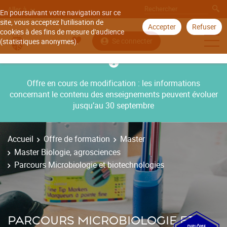
Aller à
En poursuivant votre navigation sur ce
site, vous acceptez l'utilisation de
Accepter
Refuser
cookies à des fins de mesure d'audience
Se connecter
(statistiques anonymes).
Offre en cours de modification : les informations
concernant le contenu des enseignements peuvent évoluer
jusqu’au 30 septembre
Accueil
Offre de formation
Master
Master Biologie, agrosciences
Parcours Microbiologie et biotechnologies
PARCOURS MICROBIOLOGIE ET