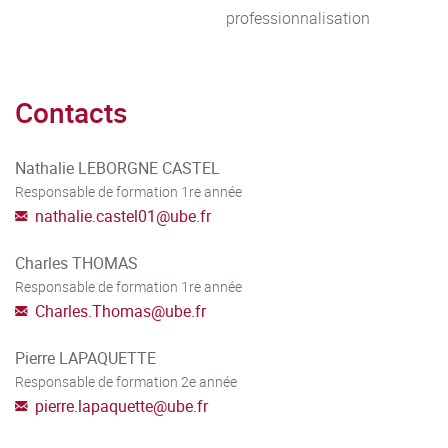
professionnalisation
aliments
-Connaître les effets du changement climatique sur les
populations de microorganismes et l’impact que cela peut
Contacts
avoir sur nos sociétés.
-Maîtriser les arguments scientifiques permettant de
considérer les microorganismes comme des outils de
Nathalie LEBORGNE CASTEL
production durable.
Responsable de formation 1re année
-Savoir faire une analyse critique de certaines preuves de
nathalie.castel01
@
ube.fr
concept de l’utilisation de microorganismes dans le
Charles THOMAS
domaine du développement durable.
Responsable de formation 1re année
Compétences transversales : compétences liées à la
Charles.Thomas
@
ube.fr
l’informatique, la veille bibliographique, la communication
et la gestion de projet doivent être acquises.
Pierre LAPAQUETTE
Responsable de formation 2e année
pierre.lapaquette
@
ube.fr