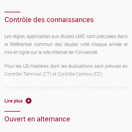
Contrôle des connaissances
Les règles applicables aux études LMD sont précisées dans
le Référentiel commun des études voté chaque année et
mis en ligne sur le site internet de l’Université.
Pour les UE/matières dont les évaluations sont prévues en
Contrôle Terminal (CT) et Contrôle Continu (CC) :
Sans précision supplémentaire, les CT correspondent à une
évaluation écrite et/ou orale selon les années et les
Lire plus
enseignants responsables des sujets. Le CC n’est pas
rattrapé en 2ème session et les notes de CC de la première
Ouvert en alternance
session sont en conséquence conservées.