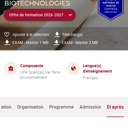
BIOTECHNOLOGIES
Ajouter à la sélection
Télécharger
EXAM - Master 1 MB
EXAM - Master 2 MB
Composante
Langue(s)
d'enseignement
UFR Sciences Vie Terre
Environnement
Français
tation
Organisation
Programme
Admission
Et après