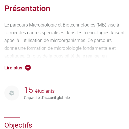
Présentation
Le parcours Microbiologie et Biotechnologies (MB) vise à
former des cadres spécialisés dans les technologies faisant
appel à l'utilisation de microorganismes. Ce parcours
donne une formation de microbiologie fondamentale et
appliquée. En plus de la possibilité de le réaliser en
formation initiale, il est conçu pour permettre une
Lire plus
alternance entre des périodes à l’Université et des périodes
en entreprise, pour des étudiants réalisant cette formation
en contrat de professionnalisation ou en contrat
15
étudiants
d’apprentissage.
Capacité d'accueil globale
Objectifs