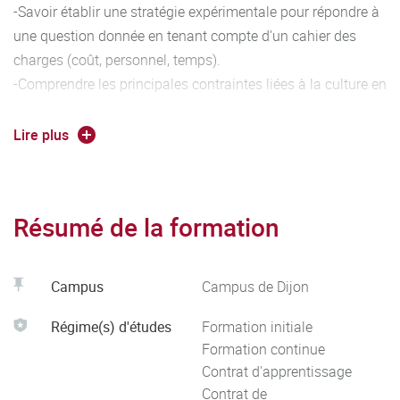
-Savoir établir une stratégie expérimentale pour répondre à
une question donnée en tenant compte d'un cahier des
charges (coût, personnel, temps).
-Comprendre les principales contraintes liées à la culture en
bioréacteurs et connaître les principes de dimensionnement
de ceux-ci.
Lire plus
-Savoir entreprendre et réaliser un suivi de croissance lors
d’un bioprocédé.
-Mettre en place une stratégie de clonage et choisir une
Résumé de la formation
méthode purification adaptée.
-Connaître le cadre réglementaire qui régit l’utilisation des
microorganismes en agroalimentaire.
Campus
Campus de Dijon
-Savoir tester les effets de microorganismes in vitro sur des
cellules en culture.
Régime(s) d'études
Formation initiale
-Connaître les méthodes de contrôle microbiologique en
Formation continue
Contrat d'apprentissage
laboratoire et en entreprise.
Contrat de
-Connaître la législation en matière de sécurité des