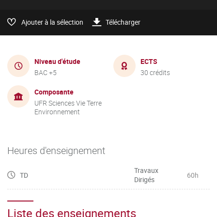
Ajouter à la sélection
Télécharger
Niveau d'étude
ECTS
BAC +5
30 crédits
Composante
UFR Sciences Vie Terre
Environnement
Heures d'enseignement
Travaux
TD
60h
Dirigés
Liste des enseignements