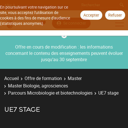
Aller à
En poursuivant votre navigation sur ce
site, vous acceptez l'utilisation de
Accepter
Refuser
cookies à des fins de mesure d'audience
Se connecter
(statistiques anonymes).
Offre en cours de modification : les informations
concernant le contenu des enseignements peuvent évoluer
jusqu’au 30 septembre
Accueil
Offre de formation
Master
Master Biologie, agrosciences
Parcours Microbiologie et biotechnologies
UE7 stage
UE7 STAGE