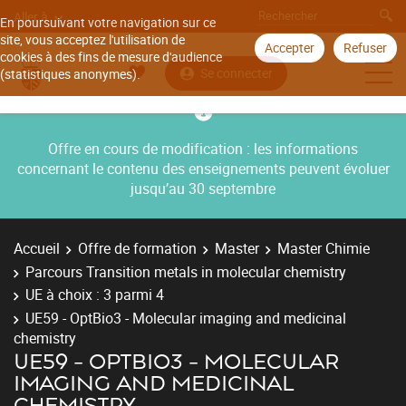
Aller à
En poursuivant votre navigation sur ce
site, vous acceptez l'utilisation de
Accepter
Refuser
cookies à des fins de mesure d'audience
Se connecter
(statistiques anonymes).
Offre en cours de modification : les informations
concernant le contenu des enseignements peuvent évoluer
jusqu’au 30 septembre
Accueil
Offre de formation
Master
Master Chimie
Parcours Transition metals in molecular chemistry
UE à choix : 3 parmi 4
UE59 - OptBio3 - Molecular imaging and medicinal
chemistry
UE59 - OPTBIO3 - MOLECULAR
IMAGING AND MEDICINAL
CHEMISTRY