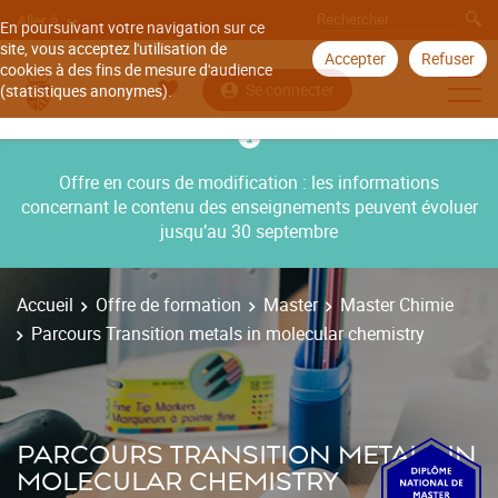
Aller à
En poursuivant votre navigation sur ce
site, vous acceptez l'utilisation de
Accepter
Refuser
cookies à des fins de mesure d'audience
Se connecter
(statistiques anonymes).
Offre en cours de modification : les informations
concernant le contenu des enseignements peuvent évoluer
jusqu’au 30 septembre
Accueil
Offre de formation
Master
Master Chimie
Parcours Transition metals in molecular chemistry
PARCOURS TRANSITION METALS IN
MOLECULAR CHEMISTRY