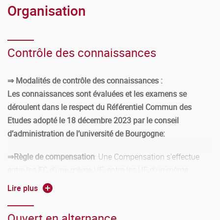
Organisation
Contrôle des connaissances
⇒ Modalités de contrôle des connaissances :
Les connaissances sont évaluées et les examens se
déroulent dans le respect du Référentiel Commun des
Etudes adopté le 18 décembre 2023 par le conseil
d’administration de l’université de Bourgogne:
⇒Règle de compensation
: Une Compensation s'effectue
entre les EC d'une même UE, entre les UE d'un même
semestre mais pas nécessairement entre les semestres.
Lire plus
⇒Redoublement:
Le redoublement n'est pas de droit mais
Ouvert en alternance
sur décision du jury.