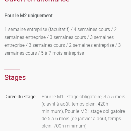
En accord avec le référentiel commun des études de l'UBE,
Pour le M2 uniquement.
l'engagement étudiant pourra être reconnu, après
discussion en tout début de semestre avec les
1 semaine entreprise (facultatif) / 4 semaines cours / 2
responsables de filière qui préciseront alors les modalités.
semaines entreprise / 3 semaines cours / 3 semaines
Le jury prendra en compte cet engagement sous la forme
entreprise / 3 semaines cours / 2 semaines entreprise / 3
d'une bonification sur la moyenne de l'année pouvant aller
semaines cours / 5 à 7 mois entreprise
jusqu' à 0,1 point.
Stages
Durée du stage
Pour le M1 : stage obligatoire, 3 à 5 mois
(d'avril à août, temps plein, 420h
minimum), Pour le M2 : stage obligatoire
de 5 à 6 mois (de janvier à août, temps
plein, 700h minimum)