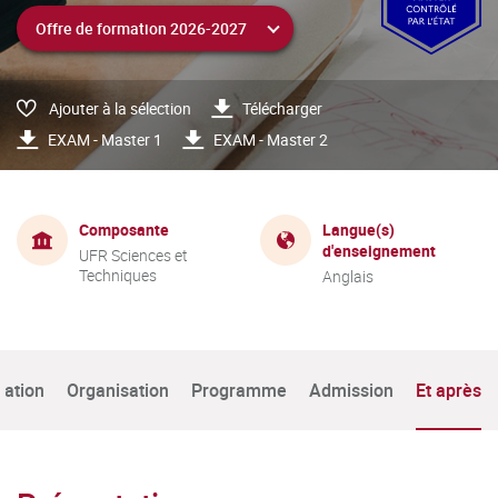
Ajouter à la sélection
Télécharger
EXAM - Master 1
EXAM - Master 2
Composante
Langue(s)
d'enseignement
UFR Sciences et
Techniques
Anglais
tation
Organisation
Programme
Admission
Et après