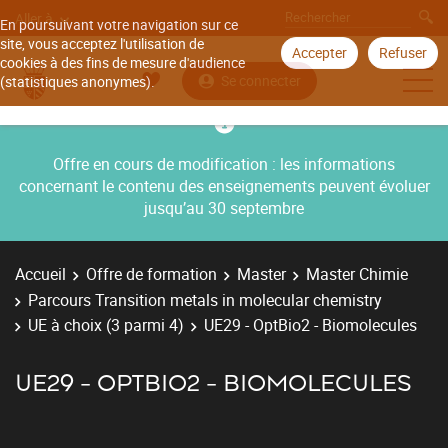
Aller à
En poursuivant votre navigation sur ce
site, vous acceptez l'utilisation de
Accepter
Refuser
cookies à des fins de mesure d'audience
Se connecter
(statistiques anonymes).
Offre en cours de modification : les informations
concernant le contenu des enseignements peuvent évoluer
jusqu’au 30 septembre
Accueil
Offre de formation
Master
Master Chimie
Parcours Transition metals in molecular chemistry
UE à choix (3 parmi 4)
UE29 - OptBio2 - Biomolecules
UE29 - OPTBIO2 - BIOMOLECULES