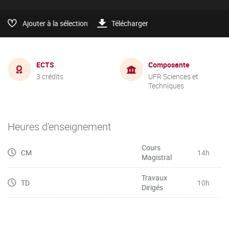
Ajouter à la sélection
Télécharger
ECTS
Composante
3 crédits
UFR Sciences et
Techniques
Heures d'enseignement
Cours
CM
14h
Magistral
Travaux
TD
10h
Dirigés