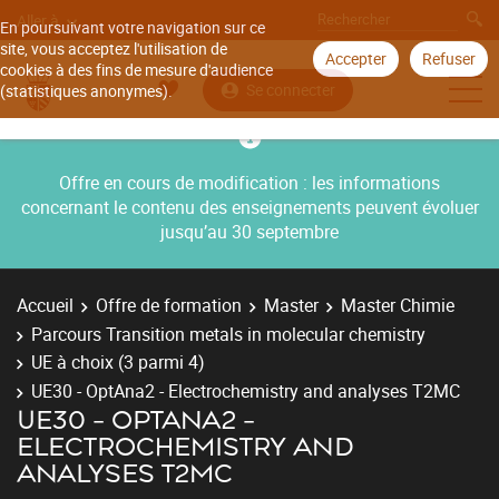
Aller à
En poursuivant votre navigation sur ce
site, vous acceptez l'utilisation de
Accepter
Refuser
cookies à des fins de mesure d'audience
Se connecter
(statistiques anonymes).
Offre en cours de modification : les informations
concernant le contenu des enseignements peuvent évoluer
jusqu’au 30 septembre
Accueil
Offre de formation
Master
Master Chimie
Parcours Transition metals in molecular chemistry
UE à choix (3 parmi 4)
UE30 - OptAna2 - Electrochemistry and analyses T2MC
UE30 - OPTANA2 -
ELECTROCHEMISTRY AND
ANALYSES T2MC