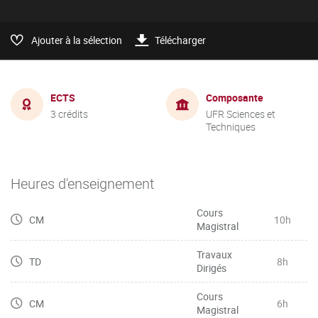
Ajouter à la sélection
Télécharger
ECTS
Composante
3 crédits
UFR Sciences et
Techniques
Heures d'enseignement
Cours
CM
10h
Magistral
Travaux
TD
8h
Dirigés
Cours
CM
6h
Magistral