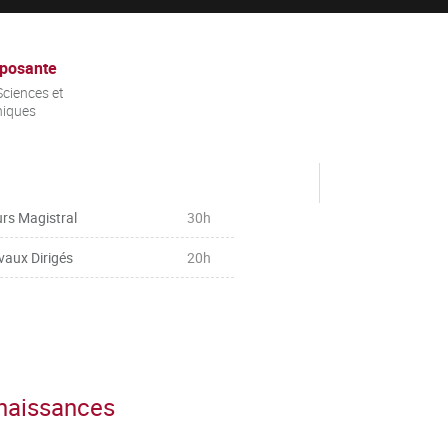
posante
ciences et
niques
rs Magistral
30h
vaux Dirigés
20h
nnaissances