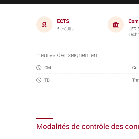
ECTS
Com
5 crédits
UFR S
Tech
Heures d'enseignement
CM
Cou
TD
Tra
Modalités de contrôle des co