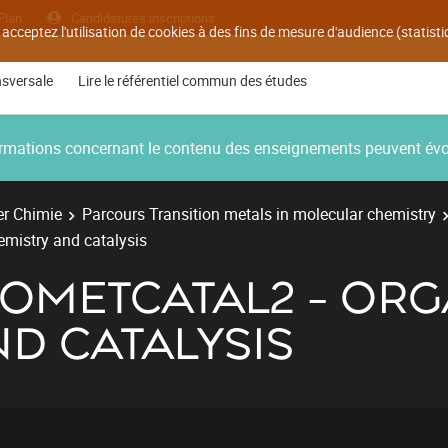
Plan
Candidatures inscriptions
 acceptez l'utilisation de cookies à des fins de mesure d'audience (statis
nsversale
Lire le référentiel commun des études
nformations concernant le contenu des enseignements peuvent év
r Chimie
Parcours Transition metals in molecular chemistry
mistry and catalysis
NOMETCATAL2 - OR
D CATALYSIS