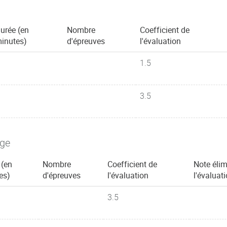
urée (en
Nombre
Coefficient de
inutes)
d'épreuves
l'évaluation
1.5
3.5
age
 (en
Nombre
Coefficient de
Note élim
es)
d'épreuves
l'évaluation
l'évaluat
3.5