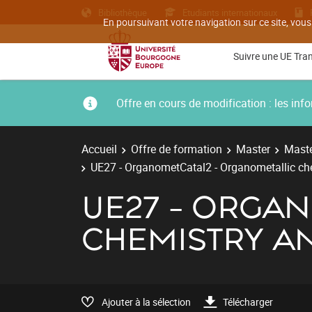
Bibliothèque
Etudiants internationaux
En poursuivant votre navigation sur ce site, vous
Suivre une UE Tra
Offre en cours de modification : les i
Accueil
Offre de formation
Master
Maste
UE27 - OrganometCatal2 - Organometallic che
UE27 - ORGA
CHEMISTRY AN
Ajouter à la sélection
Télécharger