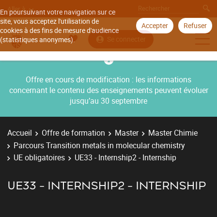
Aller à
En poursuivant votre navigation sur ce
site, vous acceptez l'utilisation de
Accepter
Refuser
cookies à des fins de mesure d'audience
Se connecter
(statistiques anonymes).
Offre en cours de modification : les informations
concernant le contenu des enseignements peuvent évoluer
jusqu’au 30 septembre
Accueil
Offre de formation
Master
Master Chimie
Parcours Transition metals in molecular chemistry
UE obligatoires
UE33 - Internship2 - Internship
UE33 - INTERNSHIP2 - INTERNSHIP