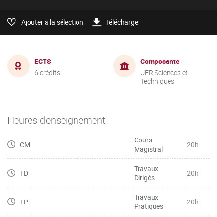
Ajouter à la sélection
Télécharger
ECTS
Composante
6 crédits
UFR Sciences et
Techniques
Heures d'enseignement
Cours
CM
20h
Magistral
Travaux
TD
20h
Dirigés
Travaux
TP
20h
Pratiques