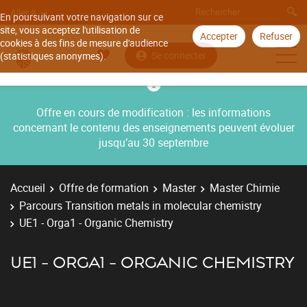
Aller à
En poursuivant votre navigation sur ce
site, vous acceptez l'utilisation de
Accepter
Refuser
cookies à des fins de mesure d'audience
Se connecter
(statistiques anonymes).
Offre en cours de modification : les informations
concernant le contenu des enseignements peuvent évoluer
jusqu’au 30 septembre
Accueil
Offre de formation
Master
Master Chimie
Parcours Transition metals in molecular chemistry
UE1 - Orga1 - Organic Chemistry
UE1 - ORGA1 - ORGANIC CHEMISTRY