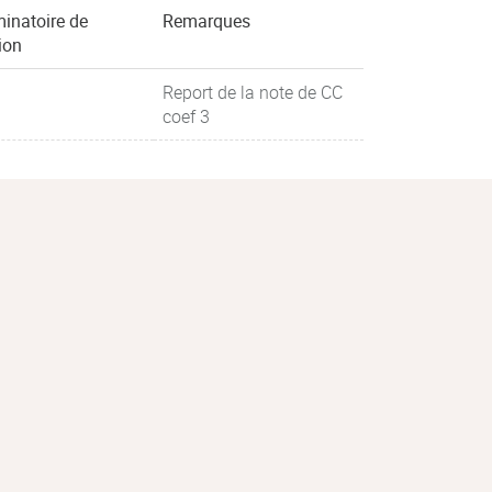
minatoire de
Remarques
ion
Report de la note de CC
coef 3