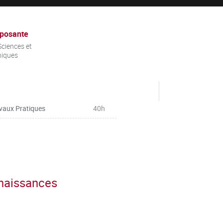
posante
ciences et
niques
vaux Pratiques
40h
nnaissances