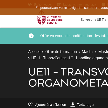
Bibliothèque
Etudiants internationaux
En poursuivant votre navigation sur ce site, vous
Suivre une UE Tra
Offre en cours de modification : les i
Accueil
Offre de formation
Master
Maste
UE11 - TransvCourses1C - Handling organomet
UE11 - TRANS
ORGANOMETAL
Ajouter à la sélection
Télécharger