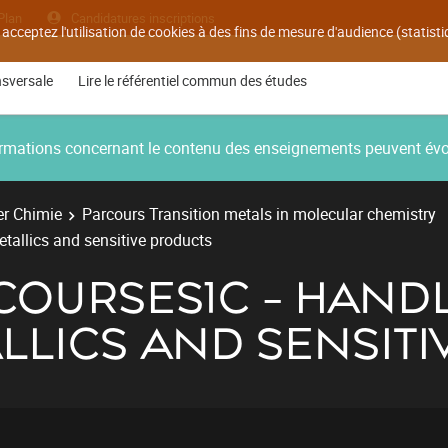
Plan
Candidatures inscriptions
 acceptez l'utilisation de cookies à des fins de mesure d'audience (statis
nsversale
Lire le référentiel commun des études
nformations concernant le contenu des enseignements peuvent év
r Chimie
Parcours Transition metals in molecular chemistry
allics and sensitive products
VCOURSES1C - HAND
LICS AND SENSITI