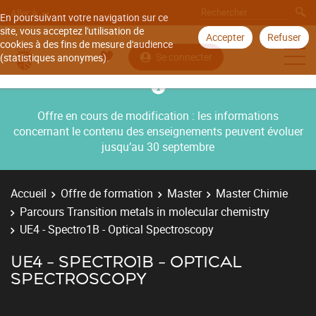
Aller à
En poursuivant votre navigation sur ce
site, vous acceptez l'utilisation de
Accepter
Refuser
cookies à des fins de mesure d'audience
Se connecter
(statistiques anonymes).
Offre en cours de modification : les informations
concernant le contenu des enseignements peuvent évoluer
jusqu’au 30 septembre
Accueil
Offre de formation
Master
Master Chimie
Parcours Transition metals in molecular chemistry
UE4 - Spectro1B - Optical Spectroscopy
UE4 - SPECTRO1B - OPTICAL
SPECTROSCOPY