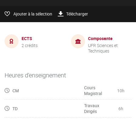
Ajouter à la sélection
Télécharger
ECTS
Composante
2 crédits
UFR Sciences et
Techniques
Heures d'enseignement
Cours
CM
10h
Magistral
Travaux
TD
6h
Dirigés