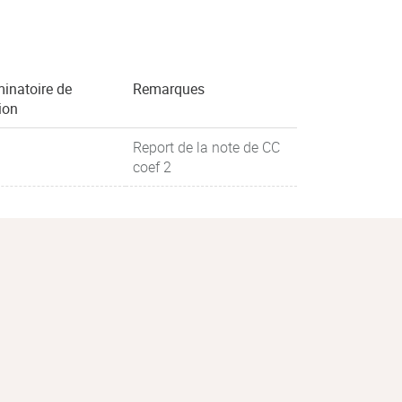
minatoire de
Remarques
ion
Report de la note de CC
coef 2