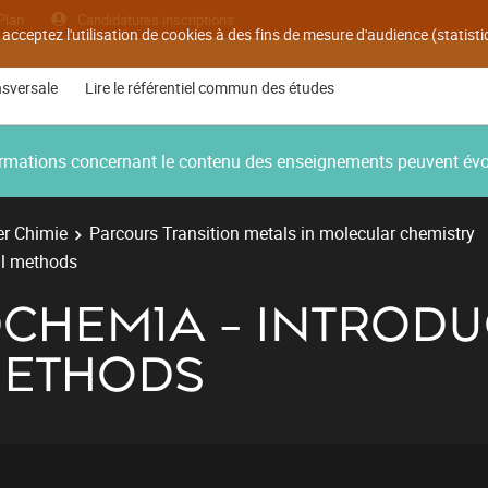
Plan
Candidatures inscriptions
 acceptez l'utilisation de cookies à des fins de mesure d'audience (statis
nsversale
Lire le référentiel commun des études
nformations concernant le contenu des enseignements peuvent év
r Chimie
Parcours Transition metals in molecular chemistry
al methods
DCHEM1A - INTROD
METHODS