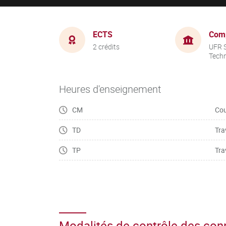
ECTS
Com
2 crédits
UFR S
Tech
Heures d'enseignement
CM
Cou
TD
Tra
TP
Tra
Modalités de contrôle des co