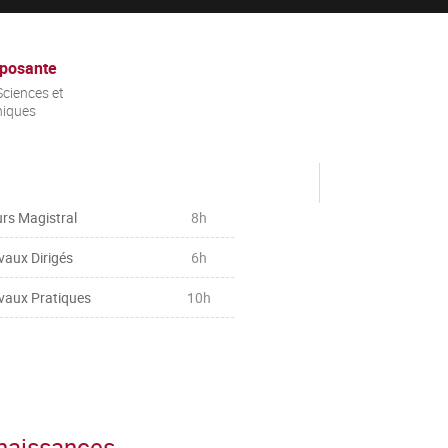
posante
ciences et
niques
rs Magistral
8h
vaux Dirigés
6h
vaux Pratiques
10h
nnaissances