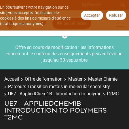
Aller à
En poursuivant votre navigation sur ce
site, vous acceptez l'utilisation de
Accepter
Refuser
cookies à des fins de mesure d'audience
Se connecter
(statistiques anonymes).
Offre en cours de modification : les informations
concernant le contenu des enseignements peuvent évoluer
jusqu’au 30 septembre
Accueil
Offre de formation
Master
Master Chimie
Parcours Transition metals in molecular chemistry
UE7 - AppliedChem1B - Introduction to polymers T2MC
UE7 - APPLIEDCHEM1B -
INTRODUCTION TO POLYMERS
T2MC