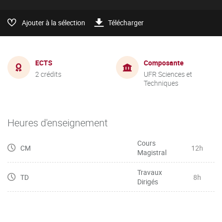
Ajouter à la sélection
Télécharger
ECTS
Composante
2 crédits
UFR Sciences et
Techniques
Heures d'enseignement
Cours
CM
12h
Magistral
Travaux
TD
8h
Dirigés