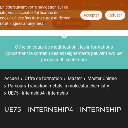
Aller à
En poursuivant votre navigation sur ce
site, vous acceptez l'utilisation de
Accepter
Refuser
cookies à des fins de mesure d'audience
Se connecter
(statistiques anonymes).
Offre en cours de modification : les informations
concernant le contenu des enseignements peuvent évoluer
jusqu’au 30 septembre
Accueil
Offre de formation
Master
Master Chimie
Parcours Transition metals in molecular chemistry
UE75 - Internship4 - Internship
UE75 - INTERNSHIP4 - INTERNSHIP